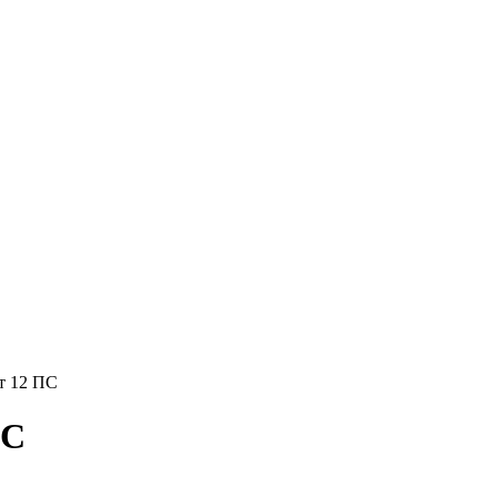
т 12 ПС
ПС